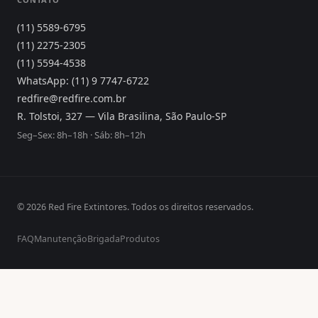
(11) 5589-6795
(11) 2275-2305
(11) 5594-4538
WhatsApp: (11) 9 7747-6722
redfire@redfire.com.br
R. Tolstoi, 327 — Vila Brasilina, São Paulo-SP
Seg–Sex: 8h–18h · Sáb: 8h–12h
© 2026 Red Fire Extintores. Todos os direitos reservados.
FAQ
Manutenção
Brigada
Produtos